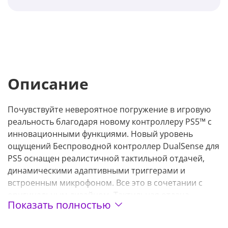
Описание
Почувствуйте невероятное погружение в игровую
реальность благодаря новому контроллеру PS5™ с
инновационными функциями. Новый уровень
ощущений Беспроводной контроллер DualSense для
PS5 оснащен реалистичной тактильной отдачей,
динамическими адаптивными триггерами и
встроенным микрофоном. Все это в сочетании с
оригинальным дизайном. Тактильная отдача
Показать полностью
Почувствуйте физическую отдачу в ответ на ваши
действия в игре с парными приводами, которые