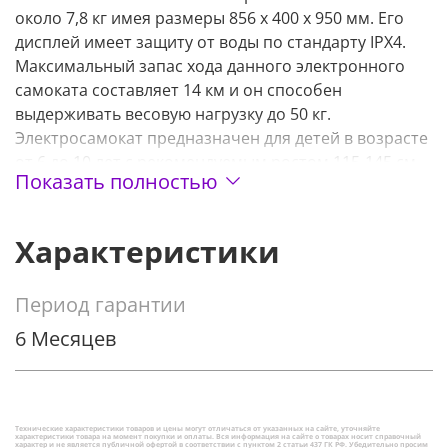
около 7,8 кг имея размеры 856 х 400 х 950 мм. Его
дисплей имеет защиту от воды по стандарту IPX4.
Максимальный запас хода данного электронного
самоката составляет 14 км и он способен
выдерживать весовую нагрузку до 50 кг.
Электросамокат предназначен для детей в возрасте
от 6 до 10 лет с рекомендуемым ростом 115-145 см.
Показать полностью
Электросамокат оснащен электродвигателем
мощностью 120 Вт, который обеспечивает
максимальную скорость 16 км/ч.
Характеристики
Период гарантии
6 Месяцев
Технические характеристики товаров и цены могут отличаться от указанных на сайте, уточняйте
характеристики товара на момент покупки и оплаты. Вся информация на сайте о товарах носит справочный
характер и не является публичной офертой в соответствии с пунктом 2 статьи 437 ГК РФ. Убедительно просим