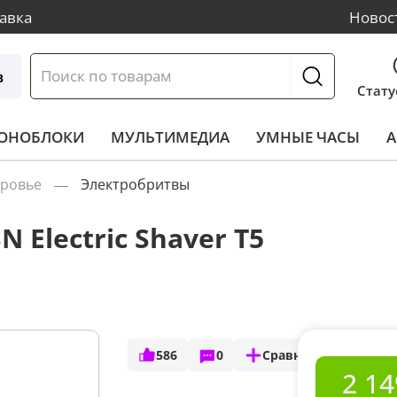
авка
Новос
в
Стату
МОНОБЛОКИ
МУЛЬТИМЕДИА
УМНЫЕ ЧАСЫ
А
оровье
Электробритвы
 Electric Shaver T5
586
0
Сравнить
2 14