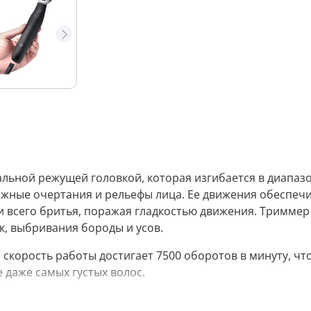
икальной режущей головкой, которая изгибается в диапаз
ложные очертания и рельефы лица. Ее движения обеспеч
 всего бритья, поражая гладкостью движения. Триммер
к, выбривания бороды и усов.
cкорость работы достигает 7500 оборотов в минуту, чт
 даже самых густых волос.
ю. Полного заряда батареи хватает на 45 минут беспр