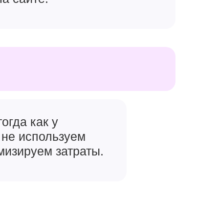
огда как у
 не используем
мизируем затраты.