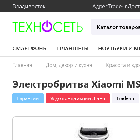
Владивосток
Адрес
Trade-in
Дост
Каталог товаро
СМАРТФОНЫ
ПЛАНШЕТЫ
НОУТБУКИ И 
Главная
Дом, декор и кухня
Красота и зд
Электробритва Xiaomi MSN
Гарантии
% до конца акции 3 дня
Trade-in