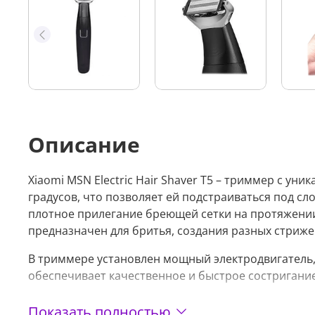
Описание
Xiaomi MSN Electric Hair Shaver T5 – триммер с ун
градусов, что позволяет ей подстраиваться под с
плотное прилегание бреющей сетки на протяжении
предназначен для бритья, создания разных стриже
В триммере установлен мощный электродвигатель, 
обеспечивает качественное и быстрое состригание
Триммер имеет встроенную аккумуляторную батаре
Показать полностью