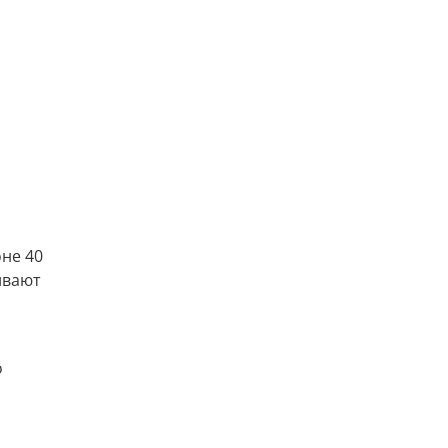
оне 40
ивают
о
ерывной