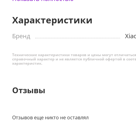
работы машинки. За счет этого устройство может 
длительности одного сеанса и частоты стрижек.
Характеристики
Сразу после использования вы можете промыть вк
направит поток воды для удаления остатков волос.
Бренд
Xia
Технические характеристики товаров и цены могут отличаться 
справочный характер и не является публичной офертой в соот
характеристик.
Отзывы
Отзывов еще никто не оставлял