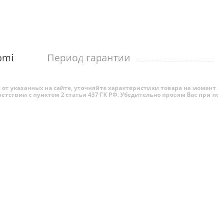
проработать от одной зарядки больше месяца, в зависи
люченный станок под проточной водой , тем самым лез
omi
Период гарантии
от указанных на сайте, уточняйте характеристики товара на момент 
ветствии с пунктом 2 статьи 437 ГК РФ. Убедительно просим Вас при