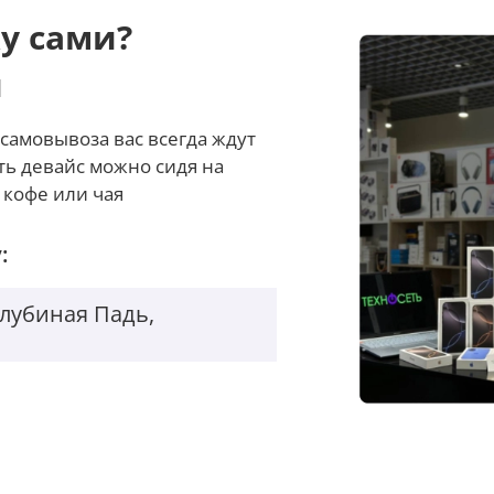
у сами?
и
самовывоза вас всегда ждут
ть девайс можно сидя на
 кофе или чая
:
Голубиная Падь,