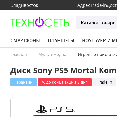
Владивосток
Адрес
Trade-in
Дост
Каталог товаро
СМАРТФОНЫ
ПЛАНШЕТЫ
НОУТБУКИ И 
Главная
Мультимедиа
Игровые приставк
Диск Sony PS5 Mortal Kom
Гарантии
% до конца акции 3 дня
Trade-in