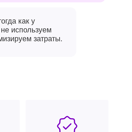
огда как у
 не используем
мизируем затраты.