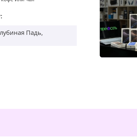
:
Голубиная Падь,