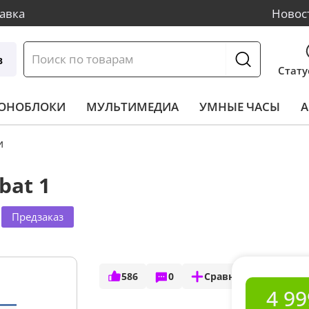
авка
Новос
в
Стату
МОНОБЛОКИ
МУЛЬТИМЕДИА
УМНЫЕ ЧАСЫ
А
и
bat 1
Предзаказ
586
0
Сравнить
4 99