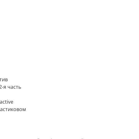
отив
2-я часть
active
пластиковом