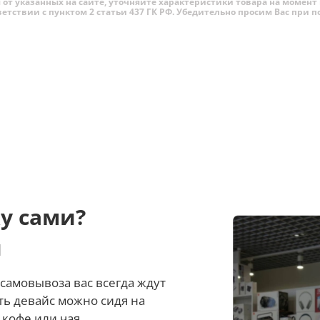
от указанных на сайте, уточняйте характеристики товара на момент 
ветствии с пунктом 2 статьи 437 ГК РФ. Убедительно просим Вас при
у сами?
и
самовывоза вас всегда ждут
ть девайс можно сидя на
 кофе или чая