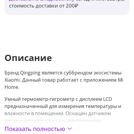
стоимость доставки от 200₽
Описание
Бренд Qingping является суббрендом экосистемы
Xiaomi. Данный товар работает с приложением Mi
Home.
Умный термометр-гигрометр с дисплеем LCD
предназначенный для измерения температуры и
влажности в помещении. Оснащен датчиком
промышленного класса и электронными
компонентами от Sensirion. Имеет долгое время
Показать полностью