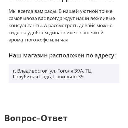
получать уведомления об аномальных перепадах
температуры и влажности. Qingping Bluetooth
Мы всегда вам рады. В нашей уютной точке
Thermometer Lite можно использовать и в качестве
самовывоза вас всегда ждут наши вежливые
системы безопасности, способной оповестить
консультанты. А рассмотреть девайс можно
владельца о выходе из строя системы отопления,
сидя на удобном диванчике с чашечкой
кондиционирования или поломки в водопроводной
ароматного кофе или чая
сети.
Наш магазин расположен по адресу:
г. Владивосток, ул. Гоголя 39А, ТЦ
Голубиная Падь, Павильон 39
Вопрос–Ответ