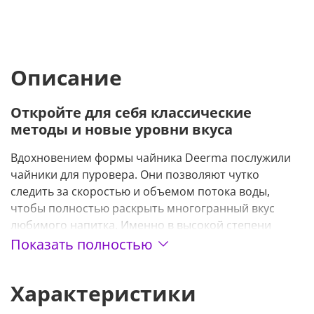
Описание
Откройте для себя классические
методы и новые уровни вкуса
Вдохновением формы чайника Deerma послужили
чайники для пуровера. Они позволяют чутко
следить за скоростью и объемом потока воды,
чтобы полностью раскрыть многогранный вкус
любимого напитка. Именно в высокой степени
контроля над процессом приготовления
Показать полностью
заключаются главные преимущества пуровера, с
помощью которых раскрывается все многообразие
Характеристики
вкусов чая, кофе или других напитков.