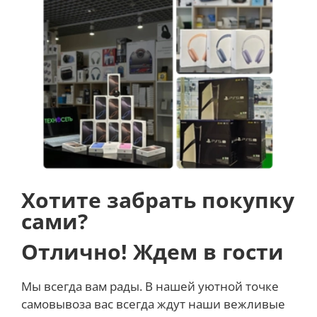
Покрытие чайника Deerma насыщенного серого
цвета создает его уникальный образ, сочетающий в
себе практичность и красоту. Благодаря ему чайник
и в руке приятно лежит, и глаз радует. Он прекрасно
впишется в атмосферу дома или офиса и станет той
яркой деталью, которая обязательно привлечет к
себе внимание.
Хотите забрать покупку
сами?
Отлично! Ждем в гости
Мы всегда вам рады. В нашей уютной точке
самовывоза вас всегда ждут наши вежливые