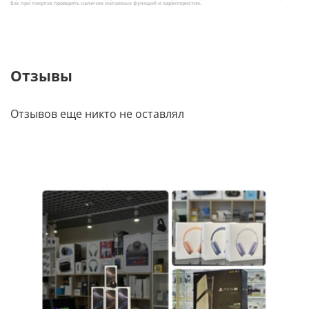
Вас при покупке проверять наличие желаемых функций и характеристик.
возгорания.
4. Стильный дизайн: Может стать украшением кухни,
подчеркивая ее стиль.
Отзывы
5. Простота использования: Интуитивно понятный
интерфейс, легкий в использовании.
Отзывов еще никто не оставлял
Характеристики:
1. Материал: стекло кремний с высоким
содержанием + нержавеющая сталь + ПК
2. Размер: 240*220 * 155 мм Вес: 970г
3. Длина кабеля: 75 см
4. Вместимость: 1.8 л
5. Время кипения: 10 минут