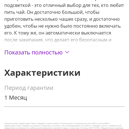
подсветкой - это отличный выбор для тех, кто любит
пить чай. Он достаточно большой, чтобы
приготовить несколько чашек сразу, и достаточно
удобен, чтобы не нужно было постоянно включать
его. К тому же, он автоматически выключается
после закипания, что делает его безопасным и
удобным в использовании. А еще он стильно
Показать полностью
выглядит и может стать украшением вашей кухни
Преимущества:
Характеристики
1. Большой объем: Позволяет приготовить сразу
несколько чашек чая, что удобно для семьи или
Период гарантии
гостей.
1 Месяц
2. Удобство: Не нужно постоянно включать чайник,
достаточно один раз налить воду и включить его.
3. Безопасность: Автоматическое отключение после
Технические характеристики товаров и цены могут отличаться от указанных на сайте, уточняйте
закипания предотвращает перегрев и риск
характеристики товара на момент покупки и оплаты. Вся информация на сайте о товарах носит справочный
характер и не является публичной офертой в соответствии с пунктом 2 статьи 437 ГК РФ. Убедительно просим