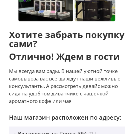
6. Номинальная мощность: 2000Вт
7. Номинальное напряжение: 220-240В
8. Синий светодиодный дисплей для нового
визуального опыта
Хотите забрать покупку
сами?
Отлично! Ждем в гости
Мы всегда вам рады. В нашей уютной точке
самовывоза вас всегда ждут наши вежливые
консультанты. А рассмотреть девайс можно
сидя на удобном диванчике с чашечкой
ароматного кофе или чая
Наш магазин расположен по адресу:
г. Владивосток, ул. Гоголя 39А, ТЦ