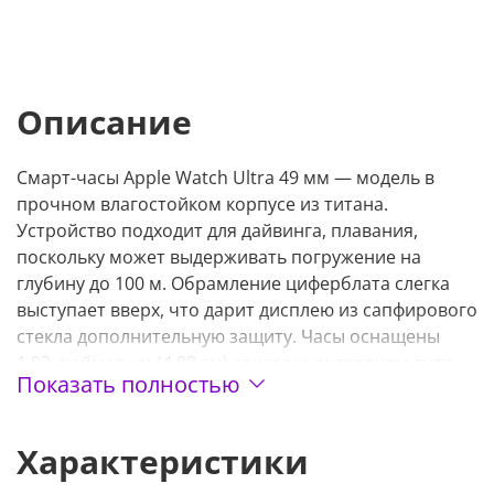
Описание
Смарт-часы Apple Watch Ultra 49 мм — модель в
прочном влагостойком корпусе из титана.
Устройство подходит для дайвинга, плавания,
поскольку может выдерживать погружение на
глубину до 100 м. Обрамление циферблата слегка
выступает вверх, что дарит дисплею из сапфирового
стекла дополнительную защиту. Часы оснащены
1,92-дюймовым (4,88 см) сенсорным экраном типа
Показать полностью
Retina с подсветкой, широким углом обзора и
яркостью — 2000 кд/м², за счет чего картинку
разрешением 410х502 пикселя видно даже при
Характеристики
солнечном освещении. Класс пыле-влагозащиты —