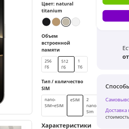
Цвет:
natural
titanium
Объем
встроенной
Ес
памяти
от
256
1
512
Гб
Тб
Гб
Тип / количество
Способы
SIM
Самовыво
nano-
2
eSIM
SIM+eSIM
nano-
Доставка
Sim
стоимость
Характеристики