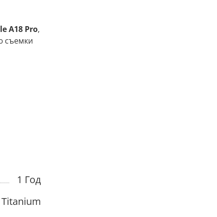
le A18 Pro
,
ю съемки
1 Год
 Titanium