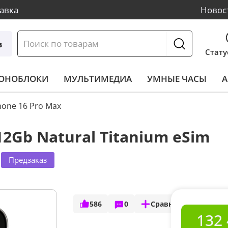
авка
Новос
в
Стату
МОНОБЛОКИ
МУЛЬТИМЕДИА
УМНЫЕ ЧАСЫ
А
hone 16 Pro Max
12Gb Natural Titanium eSim
Предзаказ
586
0
Сравнить
132 