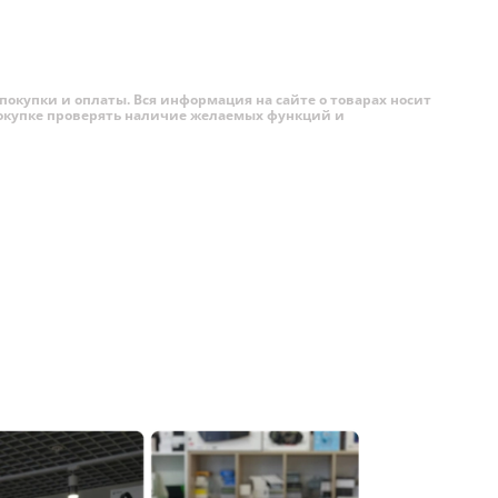
покупки и оплаты. Вся информация на сайте о товарах носит
 покупке проверять наличие желаемых функций и
раны.
ональ
ию iPhone
 на
еще
но только
огие
а одной