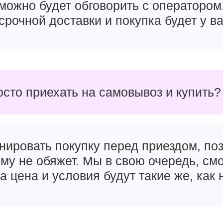
можно будет обговорить с оператором
срочной доставки и покупка будет у ва
осто приехать на самовывоз и купить?
ла для смартфонов
Phone 16 Pro Max
получили и новый 3-нм
процессор Ap
 в два раза выросшую скорость трассировки лучей. Новы
лько
нейросетью Apple Intelligence
, но и спокойно запу
нировать покупку перед приездом, поз
статочно количество.
чему не обяжет. Мы в свою очередь, см
вались на небольшие фризы и быстрый нагрев во время и
а цена и условия будут такие же, как 
но должны были решить. Производительности Apple A18
hone.
о