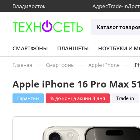
Владивосток
Адрес
Trade-in
Дост
Каталог товаро
СМАРТФОНЫ
ПЛАНШЕТЫ
НОУТБУКИ И 
Главная
Смартфоны
Apple iPhone
iP
Apple iPhone 16 Pro Max 5
Гарантии
% до конца акции 3 дня
Trade-in