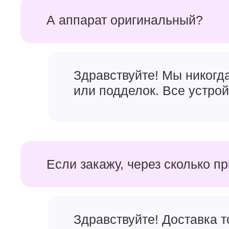
А аппарат оригинальный?
Именно в этой модели Apple им такую возможность 
очень хорошими. С точки зрения
дизайна iPhone 1
смартфонов предыдущего поколения. Добавился но
плюс LiDAR
на задней панели и Dynamic Island на 
хорошо себя зарекомендовал с точки зрения износ
Здравствуйте! Мы никогд
Самый мощный Айфон в
или подделок. Все устро
Если закажу, через сколько п
Здравствуйте! Доставка 