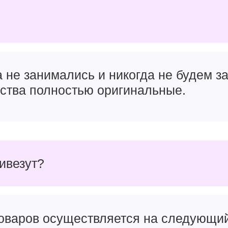
и дала. Рискну предположить, что продажи iPhone 16 Pr
6 Pro и iPhone 16 Pro Max
практически не имеют отлич
вый золотой цвет и на этом всё. Те же привычные
три 
передней. Естественно, никуда не делся титановый корпу
остойкости.
а не занимались и никогда не будем 
 2024
йства полностью оригинальные.
ривезут?
товаров осуществляется на следующи