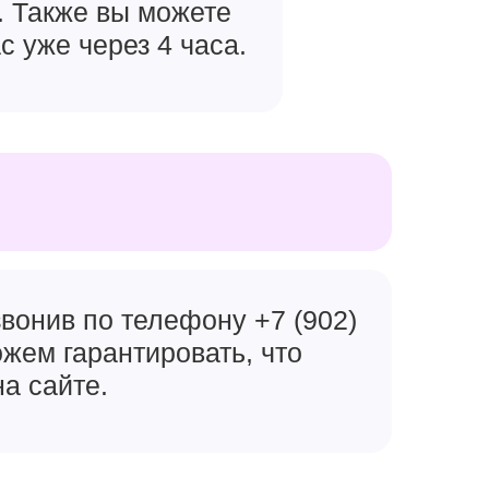
. Также вы можете
с уже через 4 часа.
ple A18
й чипсет
скать
вонив по телефону +7 (902)
ожем гарантировать, что
гр, в
на сайте.
 Pro точно