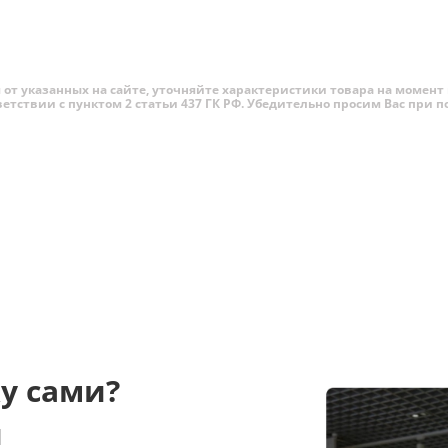
от указанных на сайте, уточняйте характеристики товара на момент 
ветствии с пунктом 2 статьи 437 ГК РФ. Убедительно просим Вас при
Phone 16 Pro Max
стали, конечно же, их увеличенные эк
м у iPhone 15 Pro и iPhone 15 Pro Max. Теперь их
диаг
твенно с
поддержкой 120 Гц
. Благодаря такому решен
торию. Да и в принципе теперь этот аппарат находится
 было весьма проблематично, а теперь смартфон стал 
ще забыть. А вот увеличение
размера iPhone 16 Pro
мож
у сами?
 откровенно отстающим от устройств на Андроиде, и мн
при этом сохранить удобство использования устройств
и