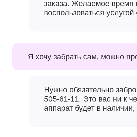
заказа. Желаемое время 
воспользоваться услугой 
Я хочу забрать сам, можно пр
Самый мощный чипсет, который Apple использова
Вместе с
увеличенным экраном iPhone 16 Pro и i
Pro
. Он получил 6 ядер GPU и 6 ядер CPU. Заявили
позволит Айфонам 2024 года легко ворочать не то
Нужно обязательно забро
консольные игры, которых вышло на Айфон уже до
505-61-11. Это вас ни к 
Владельцы iPhone 15 Pro и iPhone 15 Pro Max жало
аппарат будет в наличии, 
новом поколении эту проблему хотя бы частично, 
хватит на несколько лет бесперебойной работы iP
Камера в Айфоне 16 Пр