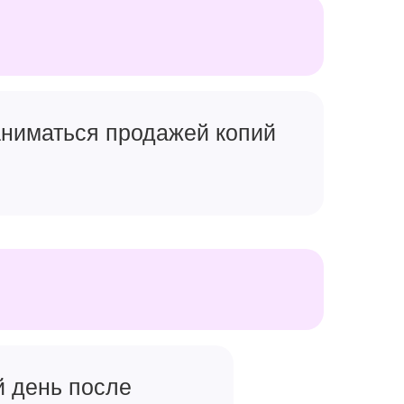
o будут
ий от
камеры
с, который
заниматься продажей копий
й день после