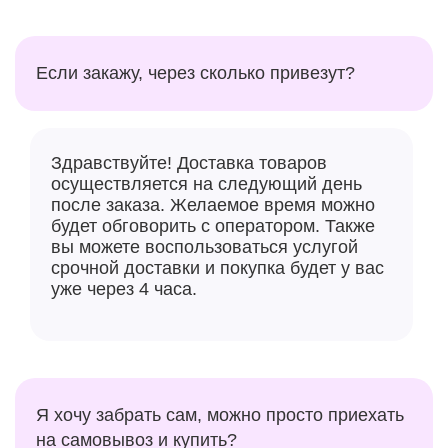
бы частично, но должны были решить.
Производительности Apple A18 Pro точно хватит на
несколько лет бесперебойной работы iPhone.
Если закажу, через сколько привезут?
Камера в Айфоне 16 Про
Здравствуйте! Доставка товаров
осуществляется на следующий день
после заказа. Желаемое время можно
будет обговорить с оператором. Также
вы можете воспользоваться услугой
срочной доставки и покупка будет у вас
уже через 4 часа.
С помощью новой кнопки можно с большим
комфортом управлять камерой
Я хочу забрать сам, можно просто приехать
на самовывоз и купить?
Не обошли стороной в Apple и
камеру новых