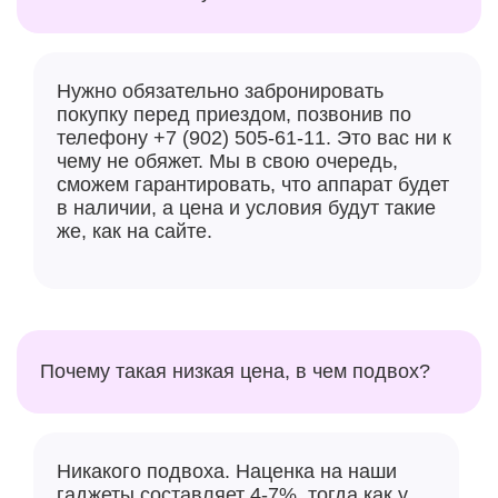
iPhone 16 Pro и iPhone 16 Pro Max
. Первый догнал
большую модель и получил
перископ с
пятикратным оптическим зумом
. При этом
Нужно обязательно забронировать
основная камера в обеих моделях осталась без
покупку перед приездом, позвонив по
изменений. Тот же привычный нам по iPhone 15 Pro
телефону +7 (902) 505-61-11. Это вас ни к
и iPhone 15 Pro Max модуль на 48 МП, который
чему не обяжет. Мы в свою очередь,
теперь называют
Fusion Camera
. Однако парочка
сможем гарантировать, что аппарат будет
в наличии, а цена и условия будут такие
весьма серьезных изменений все-таки появилась.
же, как на сайте.
Во-первых, оба аппарата получили
суперширокоугольный объектив с
высоким
разрешением 48 МП и апертурой f/2.2
.
Почему такая низкая цена, в чем подвох?
Никакого подвоха. Наценка на наши
гаджеты составляет 4-7%, тогда как у