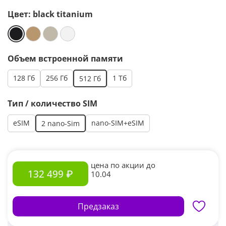
Цвет:
black titanium
Объем встроенной памяти
128 Гб
256 Гб
1 Тб
512 Гб
Тип / количество SIM
eSIM
nano-SIM+eSIM
2 nano-Sim
цена по акции до
132 499 ₽
10.04
Предзаказ