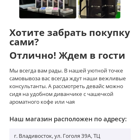
и дала. Рискну предположить, что продажи iPhone
16 Pro будут очень хорошими. С точки
зрения
дизайна iPhone 16 Pro и iPhone 16 Pro
Хотите забрать покупку
Max
практически не имеют отличий от смартфонов
предыдущего поколения. Добавился новый золотой
сами?
цвет и на этом всё. Те же привычные
три камеры
плюс LiDAR
на задней панели и Dynamic Island на
Отлично! Ждем в гости
передней. Естественно, никуда не делся титановый
корпус, который хорошо себя зарекомендовал с
Мы всегда вам рады. В нашей уютной точке
точки зрения износостойкости.
самовывоза вас всегда ждут наши вежливые
Самый мощный Айфон в 2024
консультанты. А рассмотреть девайс можно
сидя на удобном диванчике с чашечкой
ароматного кофе или чая
Наш магазин расположен по адресу:
г. Владивосток, ул. Гоголя 39А, ТЦ