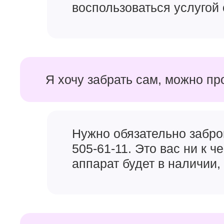
воспользоваться услугой 
Я хочу забрать сам, можно пр
Самый мощный чипсет, который Apple использова
Вместе с
увеличенным экраном iPhone 16 Pro и i
Pro
. Он получил 6 ядер GPU и 6 ядер CPU. Заявили
позволит Айфонам 2024 года легко ворочать не то
Нужно обязательно забро
консольные игры, которых вышло на Айфон уже до
505-61-11. Это вас ни к 
Владельцы iPhone 15 Pro и iPhone 15 Pro Max жало
аппарат будет в наличии, 
новом поколении эту проблему хотя бы частично, 
хватит на несколько лет бесперебойной работы iP
Камера в Айфоне 16 Пр