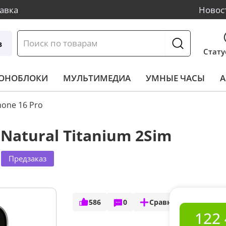
авка
Новос
в
Стату
МОНОБЛОКИ
МУЛЬТИМЕДИА
УМНЫЕ ЧАСЫ
А
hone 16 Pro
 Natural Titanium 2Sim
Предзаказ
586
0
Сравнить
122 