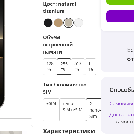
Цвет:
natural
titanium
Объем
встроенной
Ес
памяти
от
128
512
1
256
Гб
Гб
Тб
Гб
Тип / количество
Способы
SIM
Самовыво
eSIM
nano-
2
SIM+eSIM
nano-
Доставка
Sim
стоимость
Характеристики