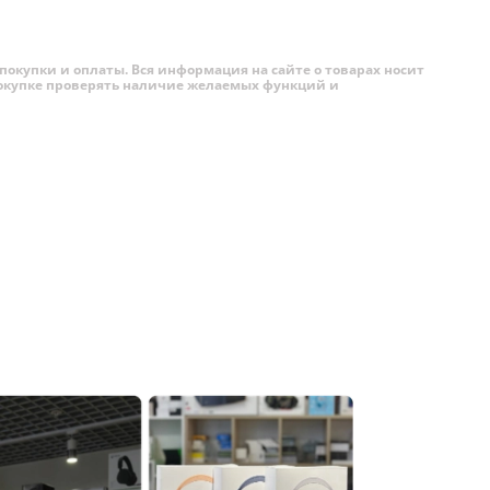
покупки и оплаты. Вся информация на сайте о товарах носит
 покупке проверять наличие желаемых функций и
раны.
ональ
ию iPhone
 на
еще
но только
огие
а одной