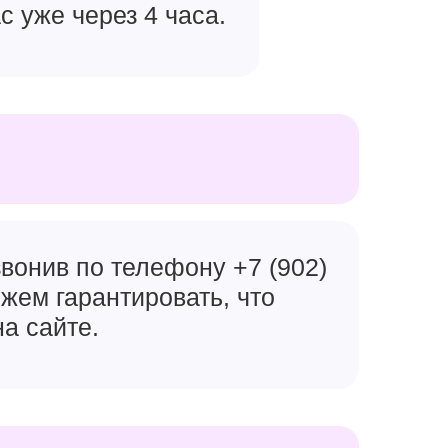
с уже через 4 часа.
ple A18
й чипсет
скать
вонив по телефону +7 (902)
ожем гарантировать, что
гр, в
на сайте.
 Pro точно