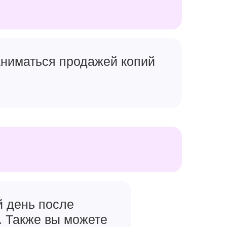
o будут
ий от
камеры
с, который
заниматься продажей копий
й день после
. Также вы можете