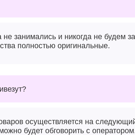
и дала. Рискну предположить, что продажи iPhone 16 Pr
6 Pro и iPhone 16 Pro Max
практически не имеют отлич
вый золотой цвет и на этом всё. Те же привычные
три 
передней. Естественно, никуда не делся титановый корпу
остойкости.
а не занимались и никогда не будем 
 2024
йства полностью оригинальные.
ривезут?
товаров осуществляется на следующи
можно будет обговорить с оператором