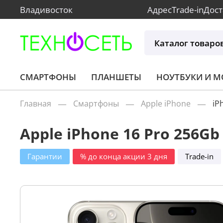
Владивосток
Адрес
Trade-in
Дост
Каталог товаро
СМАРТФОНЫ
ПЛАНШЕТЫ
НОУТБУКИ И 
Главная
Смартфоны
Apple iPhone
iP
Apple iPhone 16 Pro 256Gb
Гарантии
% до конца акции 3 дня
Trade-in