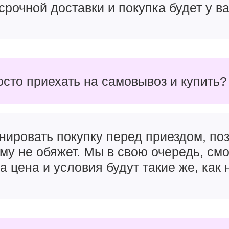
срочной доставки и покупка будет у ва
осто приехать на самовывоз и купить?
ла для смартфонов
Phone 16 Pro Max
получили и новый 3-нм
процессор Ap
 в два раза выросшую скорость трассировки лучей. Новы
лько
нейросетью Apple Intelligence
, но и спокойно запу
нировать покупку перед приездом, поз
статочно количество.
чему не обяжет. Мы в свою очередь, см
вались на небольшие фризы и быстрый нагрев во время и
а цена и условия будут такие же, как 
но должны были решить. Производительности Apple A18
hone.
о