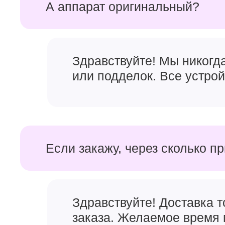
А аппарат оригинальный?
Именно в этой модели Apple им такую возможность 
очень хорошими. С точки зрения
дизайна iPhone 1
смартфонов предыдущего поколения. Добавился но
плюс LiDAR
на задней панели и Dynamic Island на 
хорошо себя зарекомендовал с точки зрения износ
Здравствуйте! Мы никогд
Самый мощный Айфон в
или подделок. Все устро
Если закажу, через сколько п
Здравствуйте! Доставка 
заказа. Желаемое время 