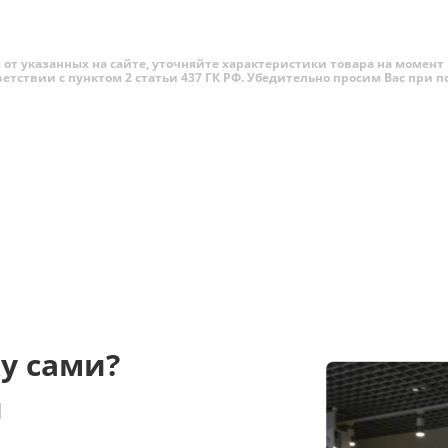
от указанных на сайте, уточняйте характеристики товара на момент 
ветствии с пунктом 2 статьи 437 ГК РФ. Убедительно просим Вас при
Phone 16 Pro Max
стали, конечно же, их увеличенные эк
м у iPhone 15 Pro и iPhone 15 Pro Max. Теперь их
диаг
твенно с
поддержкой 120 Гц
. Благодаря такому решен
торию. Да и в принципе теперь этот аппарат находится
 было весьма проблематично, а теперь смартфон стал 
ще забыть. А вот увеличение
размера iPhone 16 Pro
мож
у сами?
 откровенно отстающим от устройств на Андроиде, и мн
при этом сохранить удобство использования устройств
и