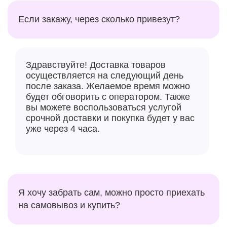
опережает чип A16 Bionic в iPhone 15. И он
Если закажу, через сколько привезут?
поддерживает функции камеры следующего уровня,
такие как фотографические стили и управление
камерой. Все с исключительной
энергоэффективностью для продления срока
Здравствуйте! Доставка товаров
службы батареи.
осуществляется на следующий день
после заказа. Желаемое время можно
Ещё больше автономности
будет обговорить с оператором. Также
вы можете воспользоваться услугой
iPhone 16 был разработан так, чтобы в нём было
срочной доставки и покупка будет у вас
место для большей батареи, которая работает
уже через 4 часа.
вместе с A18. Они обеспечат вас увеличением
времени автономной работы, даже с таким
количеством новых функций. Так что вы можете
играть, смотреть видео, слушать музыку, смотреть
кино и многое другое.
Я хочу забрать сам, можно просто приехать
на самовывоз и купить?
Теперь также поддерживается новое зарядное
устройство MagSafe для еще более быстрой