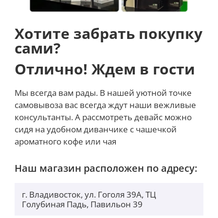
Аудиомикс. Сделайте так, чтобы ваш голос был
услышан
Опираясь на продвинутый ИИ и захват
Хотите забрать покупку
пространственного аудио, Audio Mix позволяет
сами?
регулировать звучание голосов в ваших видео,
используя три различных варианта голоса. Хотите
Отлично! Ждем в гости
уменьшить фоновый звук? Или просто
сосредоточиться на голосах, которые находятся в
Мы всегда вам рады. В нашей уютной точке
кадре? Просто выберите микс и отрегулируйте
самовывоза вас всегда ждут наши вежливые
интенсивность, чтобы получить желаемый звук
консультанты. А рассмотреть девайс можно
после записи видео.
сидя на удобном диванчике с чашечкой
ароматного кофе или чая
Наш магазин расположен по адресу:
г. Владивосток, ул. Гоголя 39А, ТЦ
Голубиная Падь, Павильон 39