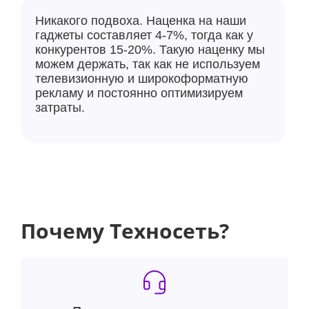
предшественника на 20 % и в четыре раза быстрее в
трассировке лучей, и ещё более энергоэффективен.
Никакого подвоха. Наценка на наши
гаджеты составляет 4-7%, тогда как у
конкурентов 15-20%. Такую наценку мы
можем держать, так как не используем
телевизионную и широкоформатную
рекламу и постоянно оптимизируем
затраты.
Что касается фотосъемки, то iPhone 15 Pro Max
Почему Техносеть?
оснащен новой 48-Мп основной камерой с более
крупным сенсором, а портретная съемка получила
обновление благодаря функции, которая
автоматически фиксирует информацию о глубине,
что избавляет от необходимости самостоятельно