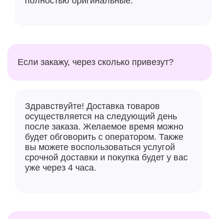
полностью оригинальные.
однокристальная платформа Apple A17 Pro, в
которой, по словам Apple, применён самый
быстрый и энергоэффективный мобильный
центральный процессор — он на 10 % превосходит
предшественника. Чип обладает шестью
вычислительными ядрами (два
Если закажу, через сколько привезут?
высокопроизводительных и четыре
энергоэффективных). Платформа производится по
нормам 3-нм техпроцесса TSMC и содержит около
Здравствуйте! Доставка товаров
19 млрд транзисторов. Чип оснащён в два раза
осуществляется на следующий день
более быстрым по сравнению с Apple A16 Bionic
после заказа. Желаемое время можно
новым 16-ядерным нейронным движком для
будет обговорить с оператором. Также
ускорения ИИ — он способен обрабатывать до 35
вы можете воспользоваться услугой
триллионов операций в секунду.
срочной доставки и покупка будет у вас
уже через 4 часа.