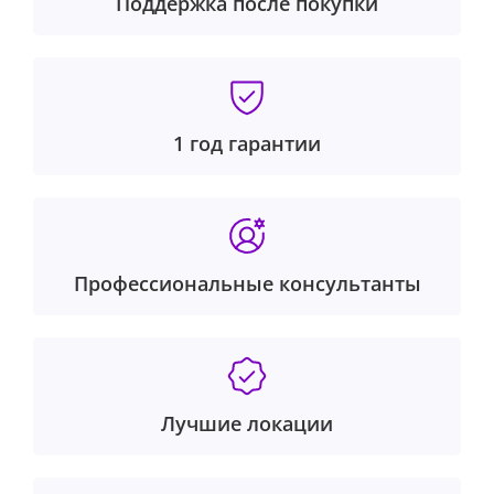
Поддержка после покупки
выбирать портретный режим. В то же время в
темных помещениях, по словам Apple, улучшенная
функция Smart HDR позволяет лучше передавать
яркие цвета с большим числом деталей и более
широким динамическим диапазоном. Новое
нанопокрытие уменьшает блики объектива. Теперь
1 год гарантии
поддерживается съёмка в полном разрешении 48-
Мп и сохранении в формате HEIF (а не только в
ProRAW). Основная камера поддерживает съемку с
эквивалентным фокусным расстоянием в 24, 28 и 35
мм.
Профессиональные консультанты
Лучшие локации