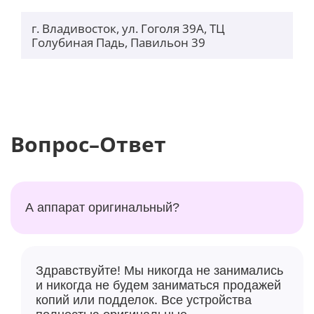
обратной связью. Также пользователи смогут
г. Владивосток, ул. Гоголя 39А, ТЦ
назначить для этой кнопки различные действия,
Голубиная Падь, Павильон 39
например, нажатием на неё можно начать запись
голосовой заметки, запустить камеру, активировать
указанную возможность, функцию или запустить
ярлык.
Вопрос–Ответ
А аппарат оригинальный?
Здравствуйте! Мы никогда не занимались
и никогда не будем заниматься продажей
В основу iPhone 15 Pro Max положена новая
копий или подделок. Все устройства