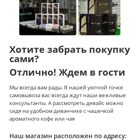
Хотите забрать покупку
сами?
Отлично! Ждем в гости
Мы всегда вам рады. В нашей уютной точке
самовывоза вас всегда ждут наши вежливые
В iPhone 15 Pro Max вместо традиционного для всех
консультанты. А рассмотреть девайс можно
предыдущих iPhone переключателя звука на
сидя на удобном диванчике с чашечкой
боковой грани появилась кнопка Action. Удерживая
ароматного кофе или чая
ее, пользователи смогут переключаться между
режимом звонка и беззвучным режимом, при этом
Наш магазин расположен по адресу:
изменение состояния отображается тактильной