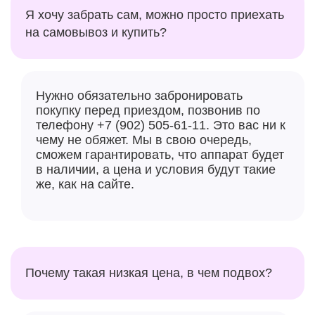
Я хочу забрать сам, можно просто приехать
на самовывоз и купить?
Нужно обязательно забронировать
покупку перед приездом, позвонив по
A17 Pro получил совершенно новый графический
телефону +7 (902) 505-61-11. Это вас ни к
процессор с шейдерной архитектурой,
чему не обяжет. Мы в свою очередь,
разработанной самой Apple. По словам
сможем гарантировать, что аппарат будет
представителей Apple, это крупнейший редизайн в
в наличии, а цена и условия будут такие
истории графических процессоров Apple с упором
же, как на сайте.
на производительность и эффективность, работу с
тяжёлыми приложениями и новые возможности
рендеринга. Она предлагает аппаратное ускорение
трассировки лучей и новые возможности шейдинга.
Консольные игры, такие как Resident Evil 4, теперь
Почему такая низкая цена, в чем подвох?
можно играть на iPhone, сказала Apple на
презентации. Отмечается, что GPU быстрее