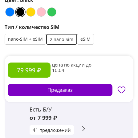
Цвет:
black
Тип / количество SIM
nano-SIM + eSIM
eSIM
2 nano-Sim
цена по акции до
79 999 ₽
10.04
Предзаказ
Есть Б/У
от 7 999 ₽
41 предложений