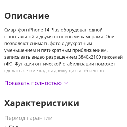
Описание
Смартфон iPhone 14 Plus оборудован одной
фронтальной и двумя основными камерами. Они
позволяют снимать фото с двукратным
уменьшением и пятикратным приближением,
записывать видео разрешением 3840х2160 пикселей
(4К). Функция оптической стабилизации поможет
сделать четкие кадры движущихся объектов.
Основные характеристики:
Показать полностью
Экран диагональю 6,7 дюйма типа Super Retina
Характеристики
XDR сделан по технологии OLED. Он
транслируется изображение в качестве Full HD;
В основе девайса — шестиядерный процессор
Период гарантии
А15 Bionic;