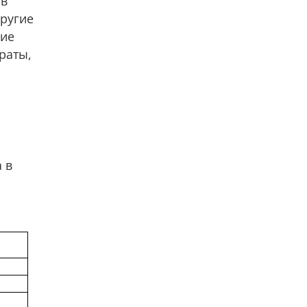
 в
другие
гие
раты,
 в