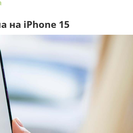
а
 на iPhone 15