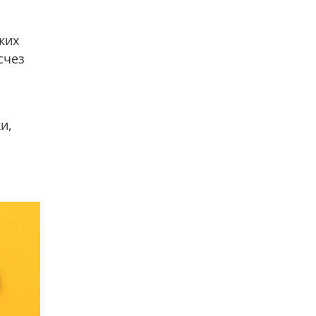
ких
счез
и,