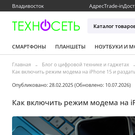
Владивосток
Адрес
Trade-in
Дост
Каталог товаро
СМАРТФОНЫ
ПЛАНШЕТЫ
НОУТБУКИ И 
Главная
Блог о цифровой технике и гаджетах
Как включить режим модема на iPhone 15 и раздат
Опубликовано: 28.02.2025
(Обновлено: 10.07.2026)
Как включить режим модема на iP