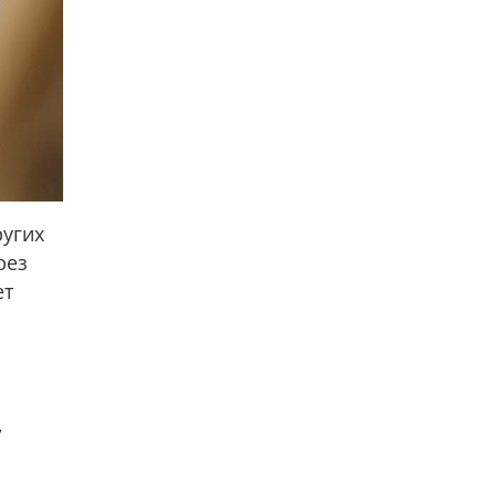
ругих
рез
ет
,