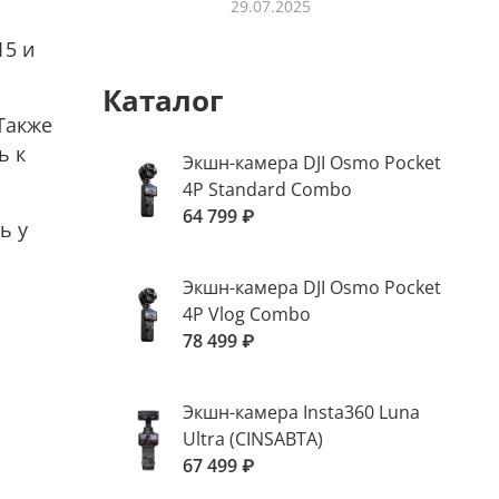
29.07.2025
15 и
Каталог
Также
ь к
Экшн-камера DJI Osmo Pocket
4P Standard Combo
64 799 ₽
ь у
Экшн-камера DJI Osmo Pocket
4P Vlog Combo
78 499 ₽
Экшн-камера Insta360 Luna
Ultra (CINSABTA)
67 499 ₽