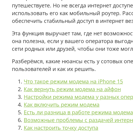
путешествуете. Но не всегда интернет доступе
использовать его как мобильный роутер. Рас
обеспечить стабильный доступ в интернет вез
Эта функция выручает там, где нет возможнос
она полезна, если у вашего оператора выгод
сети родных или друзей, чтобы они тоже мог
Разберёмся, какие нюансы есть у сотовых опе
пользователей и как их решить.
Что такое режим модема на iPhone 15
Как вернуть режим модема на айфон
Настройки режима модема у разных опе
Как включить режим модема
Есть ли разница в работе режима модема 
Возможные проблемы с раздачей интерн
Как настроить точку доступа